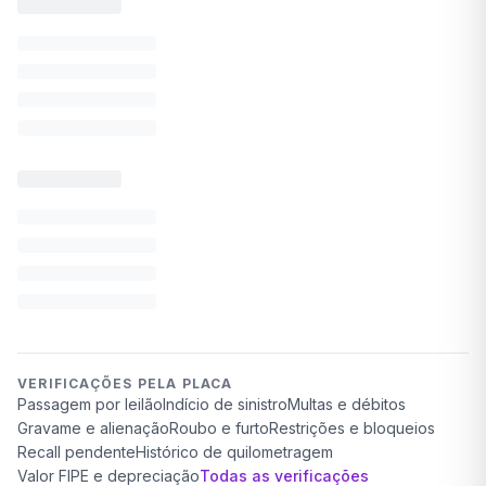
VERIFICAÇÕES PELA PLACA
Passagem por leilão
Indício de sinistro
Multas e débitos
Gravame e alienação
Roubo e furto
Restrições e bloqueios
Recall pendente
Histórico de quilometragem
Valor FIPE e depreciação
Todas as verificações