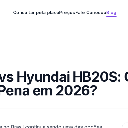
Consultar pela placa
Preços
Fale Conosco
Blog
 vs Hyundai HB20S:
 Pena em 2026?
 no Brasil continua sendo uma das opções