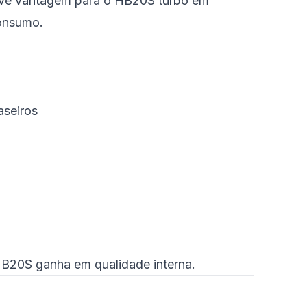
eve vantagem para o HB20S turbo em
consumo.
aseiros
B20S ganha em qualidade interna.