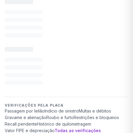
VERIFICAÇÕES PELA PLACA
Passagem por leilão
Indício de sinistro
Multas e débitos
Gravame e alienação
Roubo e furto
Restrições e bloqueios
Recall pendente
Histórico de quilometragem
Valor FIPE e depreciação
Todas as verificações