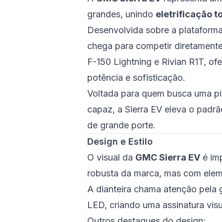
grandes, unindo
eletrificação 
Desenvolvida sobre a plataforma 
chega para competir diretament
F-150 Lightning e Rivian R1T, o
potência e sofisticação.
Voltada para quem busca uma pi
capaz, a Sierra EV eleva o padrão
de grande porte.
Design e Estilo
O visual da
GMC Sierra EV
é imp
robusta da marca, mas com elemen
A dianteira chama atenção pela
LED, criando uma assinatura visu
Outros destaques do design: