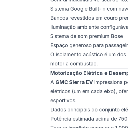
Sistema Google Built-in com na
Bancos revestidos em couro pre
Iluminação ambiente configuráve
Sistema de som premium Bose
Espaço generoso para passageiro
O isolamento acústico é um dos 
motor a combustão.
Motorização Elétrica e Dese
A
GMC Sierra EV
impressiona p
elétricos (um em cada eixo), of
esportivos.
Dados principais do conjunto elé
Potência estimada acima de 750
Torque imediato superior a 1.00