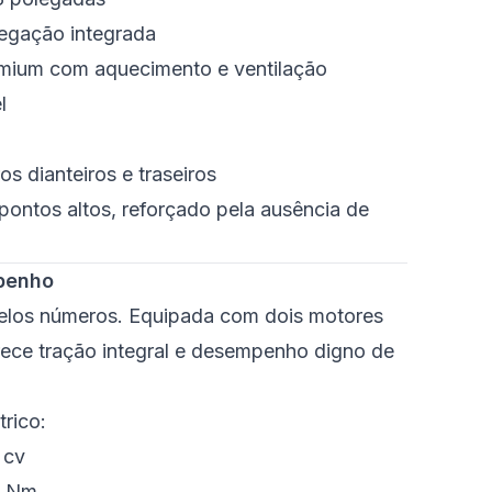
vegação integrada
mium com aquecimento e ventilação
l
s dianteiros e traseiros
pontos altos, reforçado pela ausência de
mpenho
elos números. Equipada com dois motores
erece tração integral e desempenho digno de
trico:
 cv
0 Nm