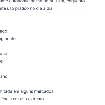
arante autonomia acima de 600 km, enquanto
te uso prático no dia a dia.
vado
segmento
oque
el
bano
limitada em alguns mercados
ciência em uso extremo