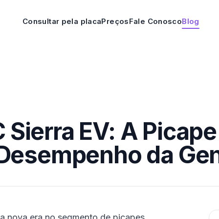
Consultar pela placa
Preços
Fale Conosco
Blog
Sierra EV: A Picape 
 Desempenho da Gen
a nova era no segmento de picapes