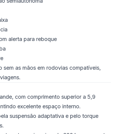
ção semiautônoma
ixa
cia
m alerta para reboque
mba
re
o sem as mãos em rodovias compatíveis,
 viagens.
rande, com comprimento superior a 5,9
ntindo excelente espaço interno.
la suspensão adaptativa e pelo torque
s.