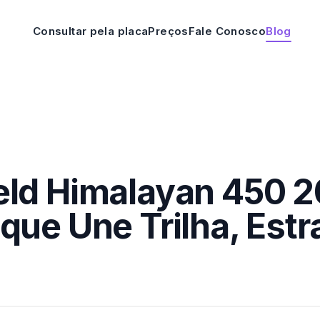
Consultar pela placa
Preços
Fale Conosco
Blog
eld Himalayan 450 2
que Une Trilha, Estr