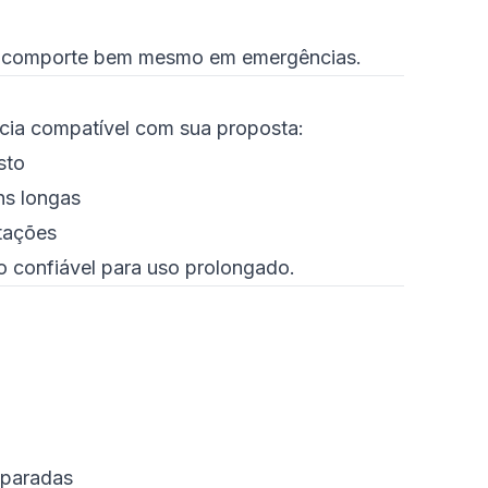
e comporte bem mesmo em emergências.
cia compatível com sua proposta:
sto
ns longas
tações
o confiável para uso prolongado.
eparadas