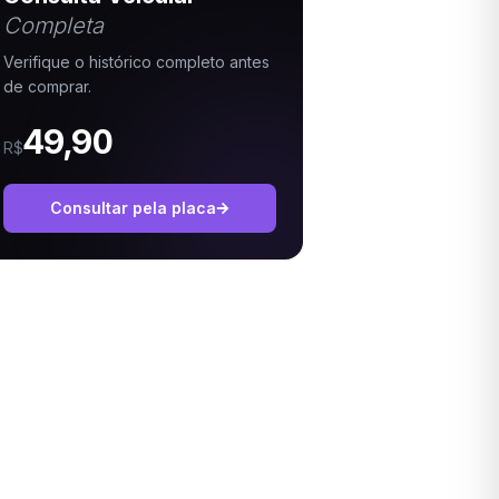
Completa
Verifique o histórico completo antes
de comprar.
49,90
R$
Consultar pela placa