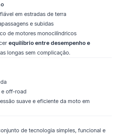
ho
iável em estradas de terra
trapassagens e subidas
co de motores monocilíndricos
ecer
equilíbrio entre desempenho e
uras longas sem complicação.
ada
 e off-road
essão suave e eficiente da moto em
njunto de tecnologia simples, funcional e