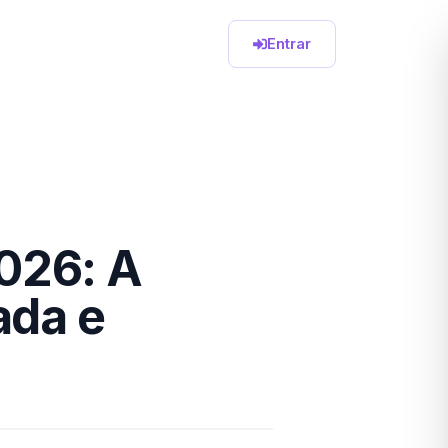
Entrar
026: A
ada e