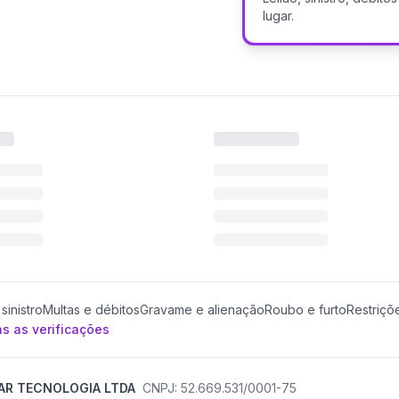
lugar.
sinistro
Multas e débitos
Gravame e alienação
Roubo e furto
Restriçõ
s as verificações
AR TECNOLOGIA LTDA
CNPJ: 52.669.531/0001-75