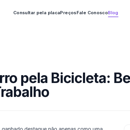
Consultar pela placa
Preços
Fale Conosco
Blog
ro pela Bicicleta: B
Trabalho
tem ganhado destaque não apenas como uma