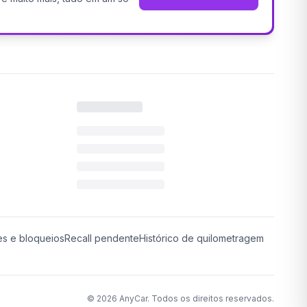
es e bloqueios
Recall pendente
Histórico de quilometragem
©
2026
AnyCar. Todos os direitos reservados.