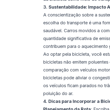
3.
Sustentabilidade: Impacto 
A conscientização sobre a susten
escolha do transporte é uma form
saudável. Carros movidos a comb
quantidade significativa de emis
contribuem para o aquecimento g
Ao optar pela bicicleta, você e
bicicletas não emitem poluente
comparação com veículos motori
bicicletas pode aliviar o conge
os veículos ficam parados no tr
poluição do ar.
4.
Dicas para Incorporar a Bici
Planejamento da Rota
: Escolha