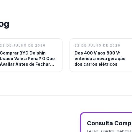
log
22 DE JULHO DE 2026
22 DE JULHO DE 2026
Comprar BYD Dolphin
Dos 400 V aos 800 V:
Usado Vale a Pena? O Que
entenda a nova geração
Avaliar Antes de Fechar
dos carros elétricos
Negócio
Consulta Comp
Leilão, sinistro, débit