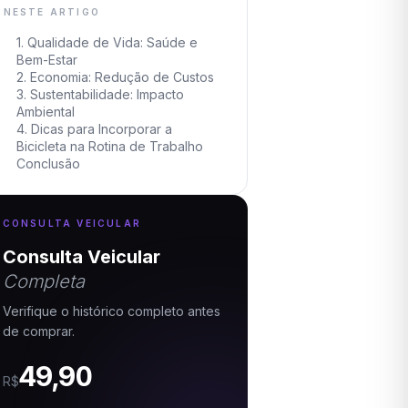
NESTE ARTIGO
1. Qualidade de Vida: Saúde e
Bem-Estar
2. Economia: Redução de Custos
3. Sustentabilidade: Impacto
Ambiental
4. Dicas para Incorporar a
Bicicleta na Rotina de Trabalho
Conclusão
CONSULTA VEICULAR
Consulta Veicular
Completa
Verifique o histórico completo antes
de comprar.
49,90
R$