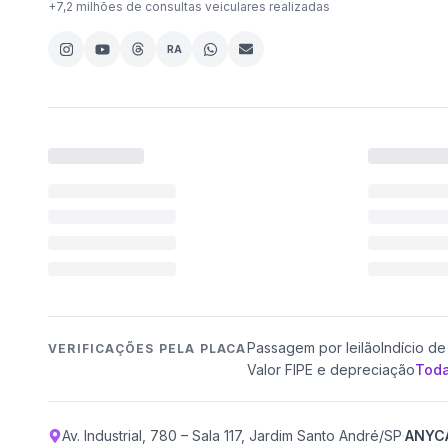
+
7,2 milhões
de consultas veiculares realizadas
RA
Passagem por leilão
Indício de 
VERIFICAÇÕES PELA PLACA
Valor FIPE e depreciação
Toda
Av. Industrial, 780 – Sala 117, Jardim Santo André/SP
·
ANYC