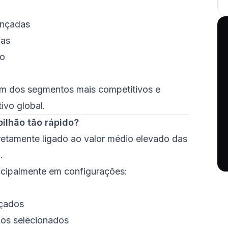
ançadas
das
lo
um dos segmentos mais competitivos e
ivo global.
ilhão tão rápido?
retamente ligado ao valor médio elevado das
.
incipalmente em configurações:
nçados
os selecionados