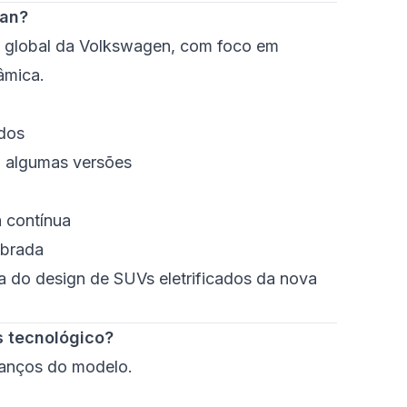
uan?
m global da Volkswagen, com foco em
âmica.
ados
m algumas versões
a contínua
ibrada
a do design de SUVs eletrificados da nova
s tecnológico?
vanços do modelo.