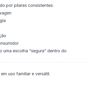
o por pilares consistentes:
swagen
gia
ção
consumidor
mo uma escolha “segura” dentro do
m uso familiar e versátil.