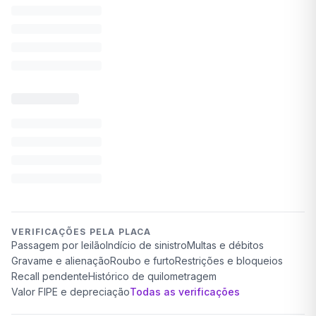
VERIFICAÇÕES PELA PLACA
Passagem por leilão
Indício de sinistro
Multas e débitos
Gravame e alienação
Roubo e furto
Restrições e bloqueios
Recall pendente
Histórico de quilometragem
Valor FIPE e depreciação
Todas as verificações