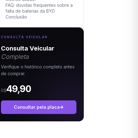
FAQ: dúvidas frequentes sobre a
falta de baterias da BYD
Conclusão
CONSULTA VEICULAR
Consulta Veicular
Completa
Verifique o histórico completo antes
de comprar.
49,90
R$
Consultar pela placa