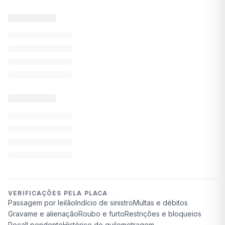
VERIFICAÇÕES PELA PLACA
Passagem por leilão
Indício de sinistro
Multas e débitos
Gravame e alienação
Roubo e furto
Restrições e bloqueios
Recall pendente
Histórico de quilometragem