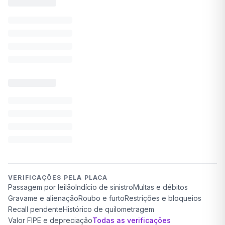
VERIFICAÇÕES PELA PLACA
Passagem por leilão
Indício de sinistro
Multas e débitos
Gravame e alienação
Roubo e furto
Restrições e bloqueios
Recall pendente
Histórico de quilometragem
Valor FIPE e depreciação
Todas as verificações