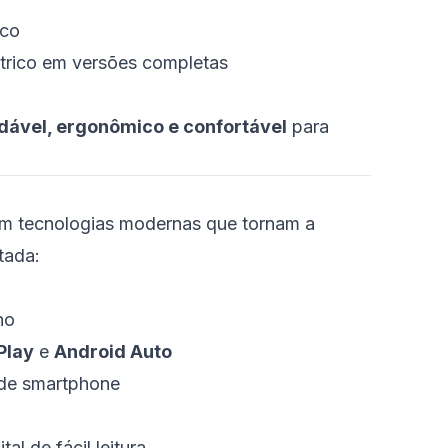
ico
étrico em versões completas
dável, ergonômico e confortável
para
 tecnologias modernas que tornam a
tada:
ho
Play
e
Android Auto
 de smartphone
tal de fácil leitura