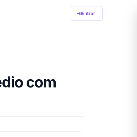
Entrar
édio com