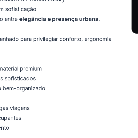
m sofisticação
io entre
elegância e presença urbana
.
enhado para privilegiar conforto, ergonomia
material premium
s sofisticados
o bem-organizado
gas viagens
cupantes
ento