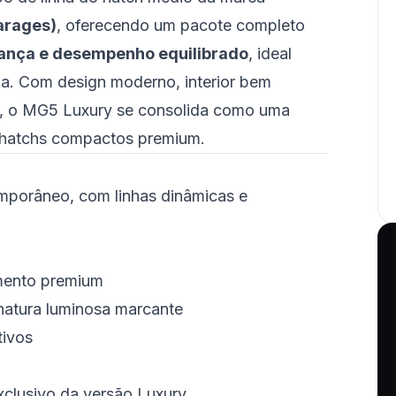
arages)
, oferecendo um pacote completo
rança e desempenho equilibrado
, ideal
lia. Com design moderno, interior bem
o, o MG5 Luxury se consolida como uma
 hatchs compactos premium.
mporâneo, com linhas dinâmicas e
mento premium
natura luminosa marcante
tivos
xclusivo da versão Luxury