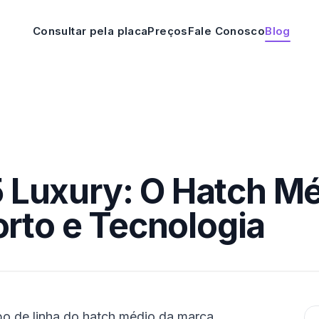
Consultar pela placa
Preços
Fale Conosco
Blog
 Luxury: O Hatch M
orto e Tecnologia
o de linha do hatch médio da marca