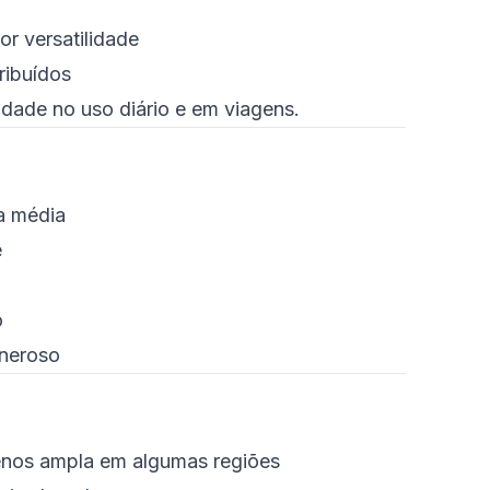
or versatilidade
ribuídos
lidade no uso diário e em viagens.
a média
e
o
eneroso
enos ampla em algumas regiões