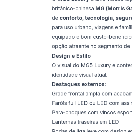
britânico-chinesa
MG (Morris G
de
conforto, tecnologia, segu
para uso urbano, viagens e famí
equipado e bom custo-benefíci
opção atraente no segmento de
Design e Estilo
O visual do MG5 Luxury é conte
identidade visual atual.
Destaques externos:
Grade frontal ampla com acaba
Faróis full LED ou LED com assi
Para-choques com vincos espor
Lanternas traseiras em LED
Rodas de liga leve com design e