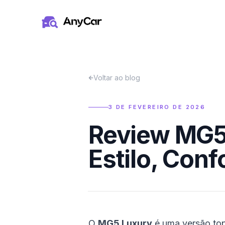
Pular para o conteúdo principal
Voltar ao blog
3 DE FEVEREIRO DE 2026
Review MG5
Estilo, Conf
O
MG5 Luxury
é uma versão top