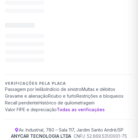
VERIFICAÇÕES PELA PLACA
Passagem por leilão
Indício de sinistro
Multas e débitos
Gravame e alienação
Roubo e furto
Restrições e bloqueios
Recall pendente
Histórico de quilometragem
Valor FIPE e depreciação
Todas as verificações
Av. Industrial, 780 – Sala 117, Jardim Santo André/SP
ANYCAR TECNOLOGIA LTDA
CNPJ: 52.669.531/0001-75