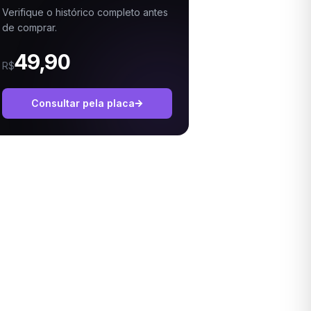
Verifique o histórico completo antes
de comprar.
49,90
R$
Consultar pela placa