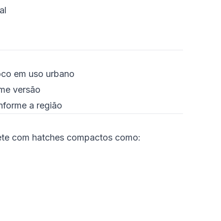
al
oco em uso urbano
rme versão
nforme a região
e com hatches compactos como: