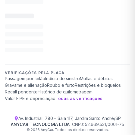
VERIFICAÇÕES PELA PLACA
Passagem por leilão
Indício de sinistro
Multas e débitos
Gravame e alienação
Roubo e furto
Restrições e bloqueios
Recall pendente
Histórico de quilometragem
Valor FIPE e depreciação
Todas as verificações
Av. Industrial, 780 – Sala 117, Jardim Santo André/SP
ANYCAR TECNOLOGIA LTDA
CNPJ: 52.669.531/0001-75
©
2026
AnyCar. Todos os direitos reservados.