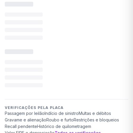
VERIFICAÇÕES PELA PLACA
Passagem por leilão
Indício de sinistro
Multas e débitos
Gravame e alienação
Roubo e furto
Restrições e bloqueios
Recall pendente
Histórico de quilometragem
Valor FIPE e depreciação
Todas as verificações