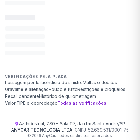
VERIFICAÇÕES PELA PLACA
Passagem por leilão
Indício de sinistro
Multas e débitos
Gravame e alienação
Roubo e furto
Restrições e bloqueios
Recall pendente
Histórico de quilometragem
Valor FIPE e depreciação
Todas as verificações
Av. Industrial, 780 – Sala 117, Jardim Santo André/SP
ANYCAR TECNOLOGIA LTDA
CNPJ: 52.669.531/0001-75
©
2026
AnyCar. Todos os direitos reservados.