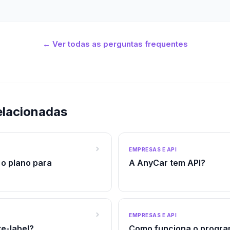
← Ver todas as perguntas frequentes
elacionadas
EMPRESAS E API
o plano para
A AnyCar tem API?
EMPRESAS E API
e-label?
Como funciona o progra