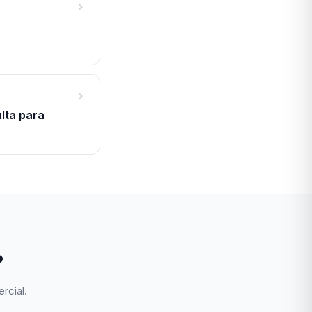
lta para
?
rcial.