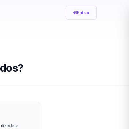
Entrar
ados?
alizada a