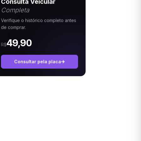
Consulta Veicular
Completa
Verifique o histórico completo antes
de comprar.
49,90
R$
Consultar pela placa