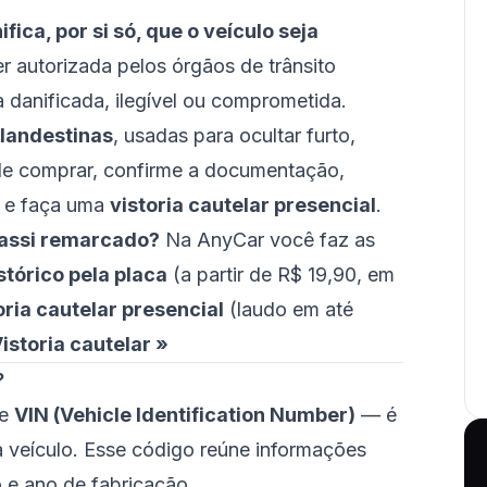
ica, por si só, que o veículo seja
 autorizada pelos órgãos de trânsito
 danificada, ilegível ou comprometida.
landestinas
, usadas para ocultar furto,
 de comprar, confirme a documentação,
e faça uma
vistoria cautelar presencial
.
assi remarcado?
Na AnyCar você faz as
stórico pela placa
(a partir de R$ 19,90, em
oria cautelar presencial
(laudo em até
istoria cautelar »
?
de
VIN (Vehicle Identification Number)
— é
a veículo. Esse código reúne informações
 e ano de fabricação.