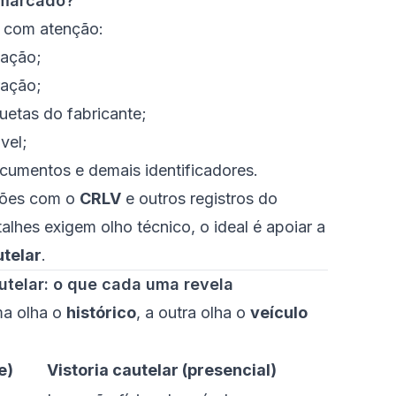
emarcado?
a com atenção:
vação;
ração;
quetas do fabricante;
vel;
ocumentos e demais identificadores.
ções com o
CRLV
e outros registros do
lhes exigem olho técnico, o ideal é apoiar a
utelar
.
autelar: o que cada uma revela
a olha o
histórico
, a outra olha o
veículo
e)
Vistoria cautelar (presencial)