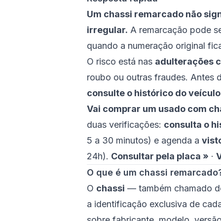
Um chassi remarcado não signif
irregular.
A remarcação pode ser
quando a numeração original fica
O risco está nas
adulterações c
roubo ou outras fraudes. Antes
consulte o histórico do veículo
Vai comprar um usado com ch
duas verificações:
consulta o hi
5 a 30 minutos) e agenda a
vist
24h).
Consultar pela placa »
·
V
O que é um chassi remarcado
O
chassi
— também chamado 
a identificação exclusiva de cad
sobre fabricante, modelo, versão