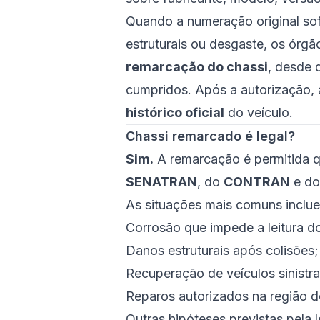
Quando a numeração original sof
estruturais ou desgaste, os órg
remarcação do chassi
, desde 
cumpridos. Após a autorização, a
histórico oficial
do veículo.
Chassi remarcado é legal?
Sim.
A remarcação é permitida 
SENATRAN
, do
CONTRAN
e do
As situações mais comuns inclu
Corrosão que impede a leitura d
Danos estruturais após colisões;
Recuperação de veículos sinistr
Reparos autorizados na região d
Outras hipóteses previstas pela l