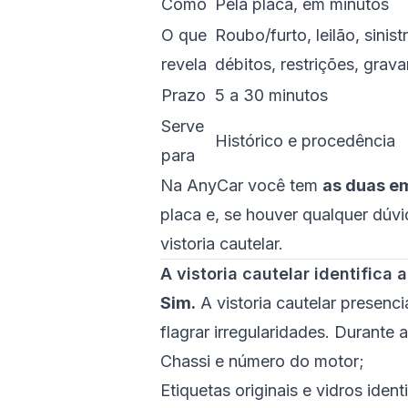
Como
Pela placa, em minutos
O que
Roubo/furto, leilão, sinist
revela
débitos, restrições, grav
Prazo
5 a 30 minutos
Serve
Histórico e procedência
para
Na AnyCar você tem
as duas e
placa
e, se houver qualquer dúvi
vistoria cautelar
.
A vistoria cautelar identifica
Sim.
A vistoria cautelar presenci
flagrar irregularidades. Durante
Chassi e número do motor;
Etiquetas originais e vidros ident