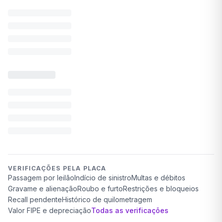
VERIFICAÇÕES PELA PLACA
Passagem por leilão
Indício de sinistro
Multas e débitos
Gravame e alienação
Roubo e furto
Restrições e bloqueios
Recall pendente
Histórico de quilometragem
Valor FIPE e depreciação
Todas as verificações