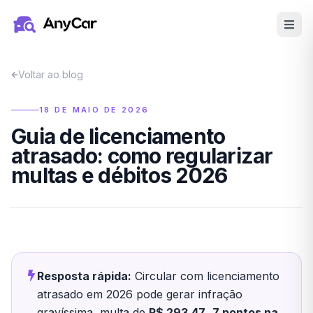
Pular para o conteúdo principal
Voltar ao blog
18 DE MAIO DE 2026
Guia de licenciamento
atrasado: como regularizar
multas e débitos 2026
Resposta rápida:
Circular com licenciamento
atrasado em 2026 pode gerar infração
gravíssima, multa de
R$ 293,47
,
7 pontos na