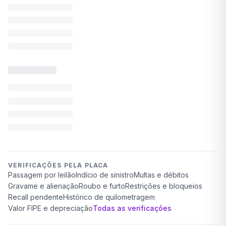
VERIFICAÇÕES PELA PLACA
Passagem por leilão
Indício de sinistro
Multas e débitos
Gravame e alienação
Roubo e furto
Restrições e bloqueios
Recall pendente
Histórico de quilometragem
Valor FIPE e depreciação
Todas as verificações