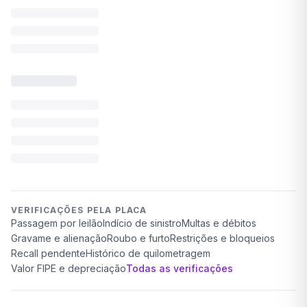
VERIFICAÇÕES PELA PLACA
Passagem por leilão
Indício de sinistro
Multas e débitos
Gravame e alienação
Roubo e furto
Restrições e bloqueios
Recall pendente
Histórico de quilometragem
Valor FIPE e depreciação
Todas as verificações