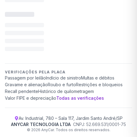
VERIFICAÇÕES PELA PLACA
Passagem por leilão
Indício de sinistro
Multas e débitos
Gravame e alienação
Roubo e furto
Restrições e bloqueios
Recall pendente
Histórico de quilometragem
Valor FIPE e depreciação
Todas as verificações
Av. Industrial, 780 – Sala 117, Jardim Santo André/SP
ANYCAR TECNOLOGIA LTDA
CNPJ: 52.669.531/0001-75
©
2026
AnyCar. Todos os direitos reservados.