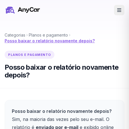
Pular para o conteúdo principal
Categorias
Planos e pagamento
Posso baixar o relatório novamente depois?
PLANOS E PAGAMENTO
Posso baixar o relatório novamente
depois?
Posso baixar o relatório novamente depois?
Sim, na maioria das vezes pelo seu e-mail. O
relatório é
enviado por e-mail
e exibido online