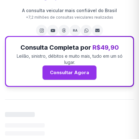
A consulta veicular mais confiável do Brasil
+
7,2 milhões
de consultas veiculares realizadas
RA
Consulta Completa por
R$49,90
Leilão, sinistro, débitos e muito mais, tudo em um só
lugar.
Consultar Agora