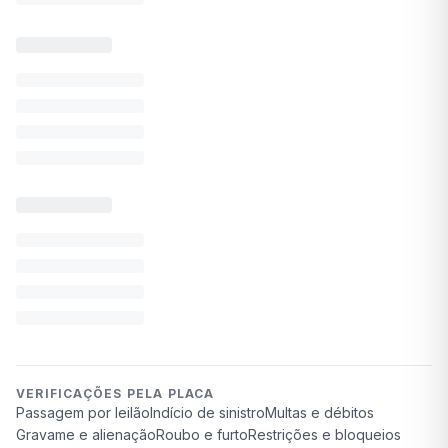
VERIFICAÇÕES PELA PLACA
Passagem por leilão
Indício de sinistro
Multas e débitos
Gravame e alienação
Roubo e furto
Restrições e bloqueios